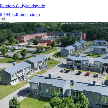
Randers C
,
Jyllandsgade
5.794 kr.
5 timer siden