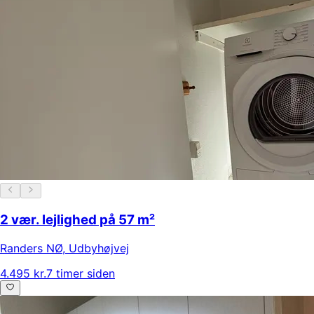
2 vær. lejlighed på 57 m²
Randers NØ
,
Udbyhøjvej
4.495 kr.
7 timer siden