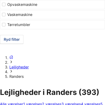
Opvaskemaskine
Vaskemaskine
Tørretumbler
Ryd filter
Lejligheder
Randers
Lejligheder i Randers
(393)
Alle værelser
1 værelses
2 værelses
3 værelses
4 værelses
5