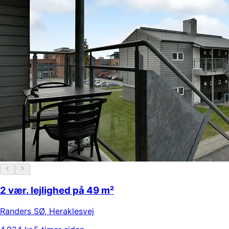
2 vær. lejlighed på 49 m²
Randers SØ
,
Heraklesvej