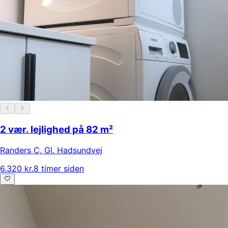
2 vær. lejlighed på 82 m²
Randers C
,
Gl. Hadsundvej
6.320 kr.
8 timer siden