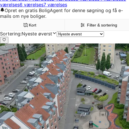
værelses
6 værelses
7 værelses
Opret en gratis BoligAgent for denne søgning og få e-
mails om nye boliger.
Kort
Filter & sortering
Sortering
:
Nyeste øverst