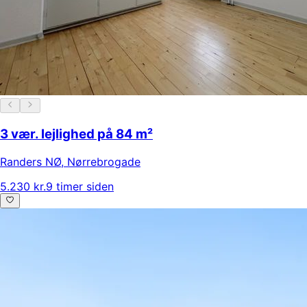
3 vær. lejlighed på 84 m²
Randers NØ
,
Nørrebrogade
5.230 kr.
9 timer siden