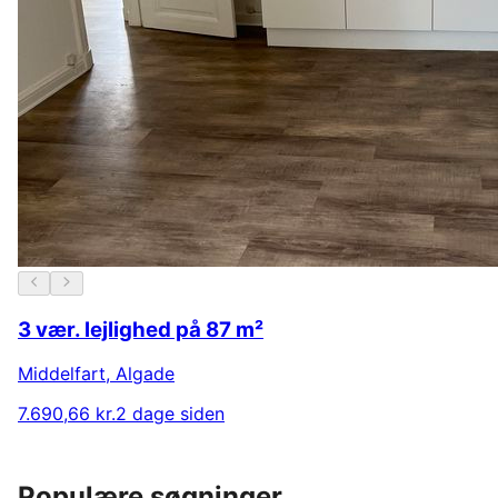
3 vær. lejlighed på 87 m²
Middelfart
,
Algade
7.690,66 kr.
2 dage siden
Populære søgninger