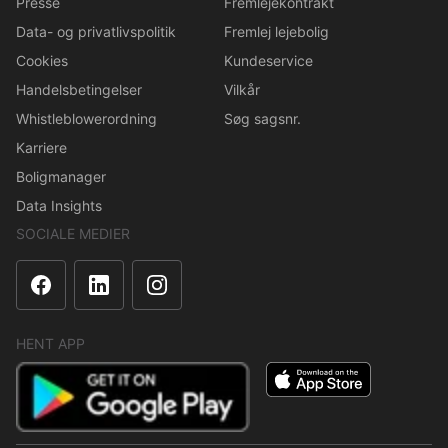
Presse
Fremlejekontrakt
Data- og privatlivspolitik
Fremlej lejebolig
Cookies
Kundeservice
Handelsbetingelser
Vilkår
Whistleblowerordning
Søg sagsnr.
Karriere
Boligmanager
Data Insights
SOCIALE MEDIER
HENT APP