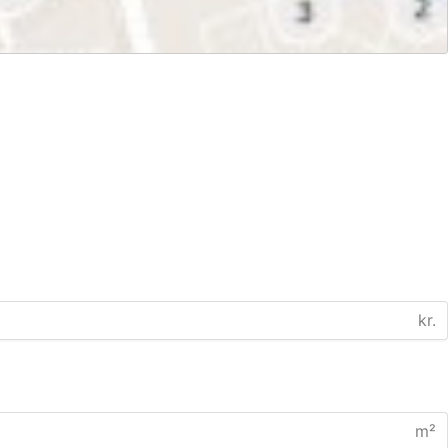
kr.
m²