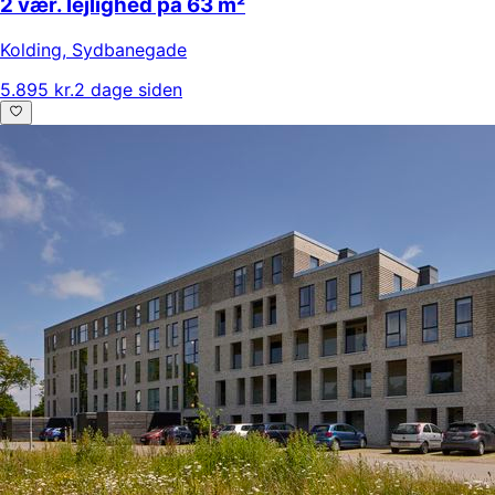
2 vær. lejlighed på 63 m²
Kolding
,
Sydbanegade
5.895 kr.
2 dage siden