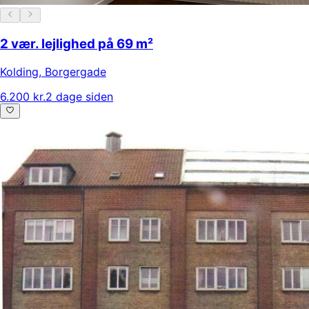
2 vær. lejlighed på 69 m²
Kolding
,
Borgergade
6.200 kr.
2 dage siden