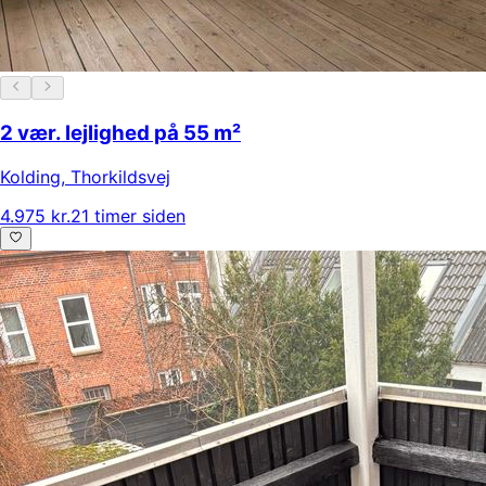
2 vær. lejlighed på 55 m²
Kolding
,
Thorkildsvej
4.975 kr.
21 timer siden