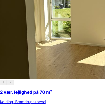
2 vær. lejlighed på 70 m²
Kolding
,
Bramdrupskovvej