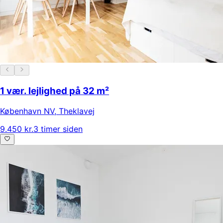
1 vær. lejlighed på 32 m²
København NV
,
Theklavej
9.450 kr.
3 timer siden