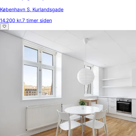
København S
,
Kurlandsgade
14.200 kr.
7 timer siden