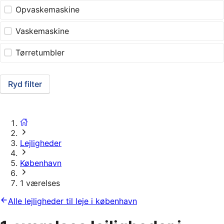
Opvaskemaskine
Vaskemaskine
Tørretumbler
Ryd filter
Lejligheder
København
1 værelses
Alle lejligheder til leje i københavn