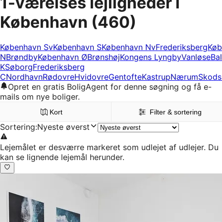
1-værelses lejligheder i
København
(460)
København Sv
København S
København Nv
Frederiksberg
Køb
N
Brøndby
København Ø
Brønshøj
Kongens Lyngby
Vanløse
Bal
K
Søborg
Frederiksberg
C
Nordhavn
Rødovre
Hvidovre
Gentofte
Kastrup
Nærum
Skods
Opret en gratis BoligAgent for denne søgning og få e-
mails om nye boliger.
Kort
Filter & sortering
Sortering
:
Nyeste øverst
Lejemålet er desværre markeret som udlejet af udlejer. Du
kan se lignende lejemål herunder.