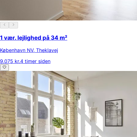
1 vær. lejlighed på 34 m²
København NV
,
Theklavej
9.075 kr.
4 timer siden