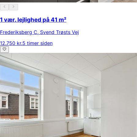
1 vær. lejlighed på 41 m²
Frederiksberg C
,
Svend Trøsts Vej
12.750 kr.
5 timer siden