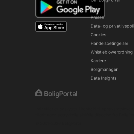
Blog
Presse
Data- og privatlivspoli
Cookies
Handelsbetingelser
Whistleblowerordning
Karriere
Boligmanager
Data Insights
Indholdet er beskyttet i henhold til ophavsretslove
tilladt uden udtrykkelig skriftlig tilladelse fra BoligPor
© 2001–2026 BoligPortal