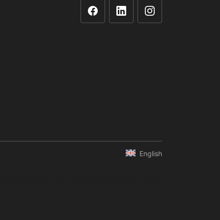
English
og enhver anden form for kompilering af data er ikke