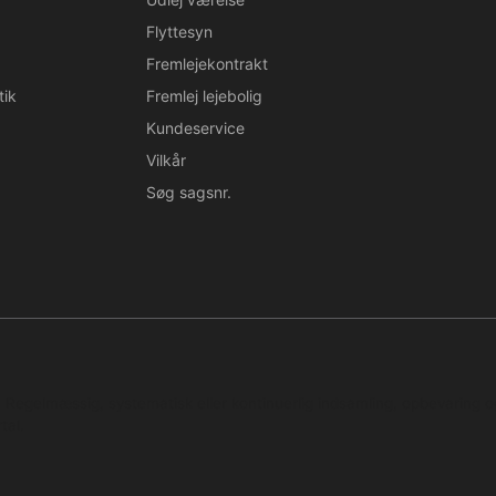
Flyttesyn
Fremlejekontrakt
tik
Fremlej lejebolig
Kundeservice
Vilkår
Søg sagsnr.
n. Regelmæssig, systematisk eller kontinuerlig indsamling, opbevaring 
tal.