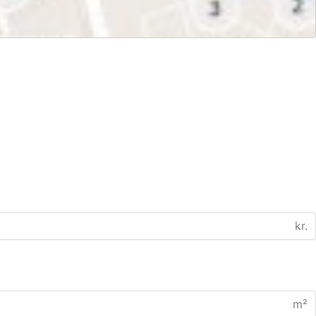
kr.
m²