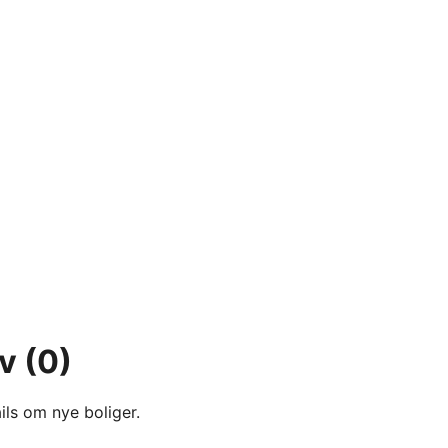
ev
(0)
ils om nye boliger.