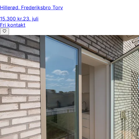
Hillerød
,
Frederiksbro Torv
15.300 kr.
23. juli
Fri kontakt