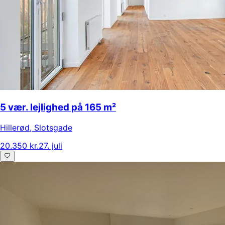
5 vær. lejlighed på 165 m²
Hillerød
,
Slotsgade
20.350 kr.
27. juli