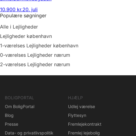
10.900 kr.
20. juli
Populære søgninger
Alle i Lejligheder
Lejligheder københavn
1-værelses Lejligheder københavn
0-værelses Lejligheder nærum
2-værelses Lejligheder nærum
BOLIGPORTAL
HJÆLP
Om BoligPortal
Udlej værelse
Blog
Flyttesyn
Presse
Fremlejekontrakt
Data- og privatlivspolitik
Fremlej lejebolig