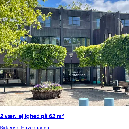
2 vær. lejlighed på 62 m²
Birkerød
,
Hovedgaden