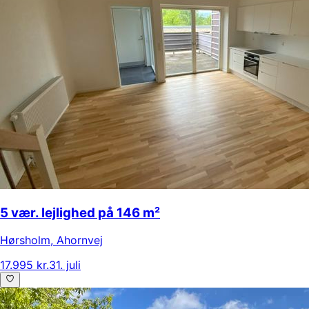
5 vær. lejlighed på 146 m²
Hørsholm
,
Ahornvej
17.995 kr.
31. juli