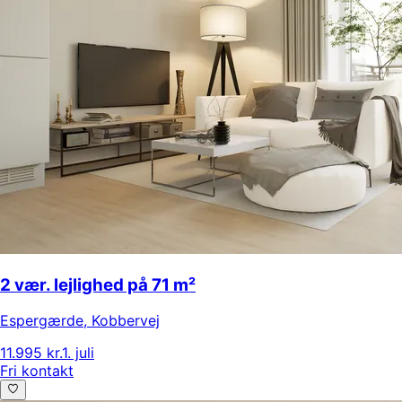
2 vær. lejlighed på 71 m²
Espergærde
,
Kobbervej
11.995 kr.
1. juli
Fri kontakt