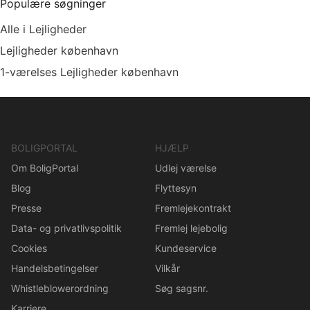
Populære søgninger
Alle i Lejligheder
Lejligheder københavn
1-værelses Lejligheder københavn
BOLIGPORTAL
HJÆLP
Om BoligPortal
Udlej værelse
Blog
Flyttesyn
Presse
Fremlejekontrakt
Data- og privatlivspolitik
Fremlej lejebolig
Cookies
Kundeservice
Handelsbetingelser
Vilkår
Whistleblowerordning
Søg sagsnr.
Karriere