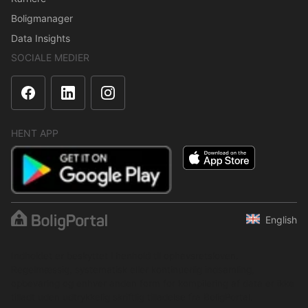
Boligmanager
Data Insights
SOCIALE MEDIER
HENT APP
English
Indholdet er beskyttet i henhold til ophavsretsloven.
Regelmæssig, systematisk eller kontinuerlig indsamling,
opbevaring og enhver anden form for kompilering af data er ikke
tilladt uden udtrykkelig skriftlig tilladelse fra BoligPortal.