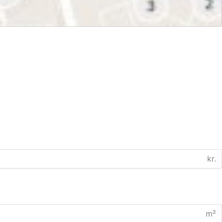
kr.
m²