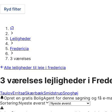
Ryd filter
Lejligheder
Fredericia
3 værelses
Alle lejligheder til leje i fredericia
3 værelses lejligheder i Fred
Taulov
Erritsø
Skærbæk
Smidstrup
Snoghøj
Opret en gratis BoligAgent for denne søgning og få e-ma
Sortering
:
Nyeste øverst