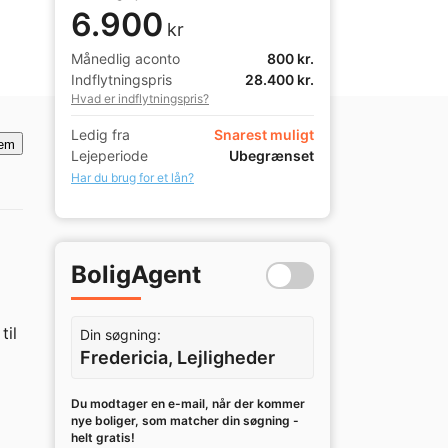
6.900
kr
Månedlig aconto
800 kr.
Indflytningspris
28.400 kr.
Hvad er indflytningspris?
Ledig fra
Snarest muligt
em
Lejeperiode
Ubegrænset
Har du brug for et lån?
BoligAgent
il 
Din søgning:
Fredericia, Lejligheder
Du modtager en e-mail, når der kommer
nye boliger, som matcher din søgning -
helt gratis!