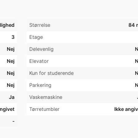
jlighed
Størrelse
84 
3
Etage
Nej
Delevenlig
N
Nej
Elevator
N
Nej
Kun for studerende
N
Nej
Parkering
N
Ja
Vaskemaskine
angivet
Tørretumbler
Ikke angiv
-