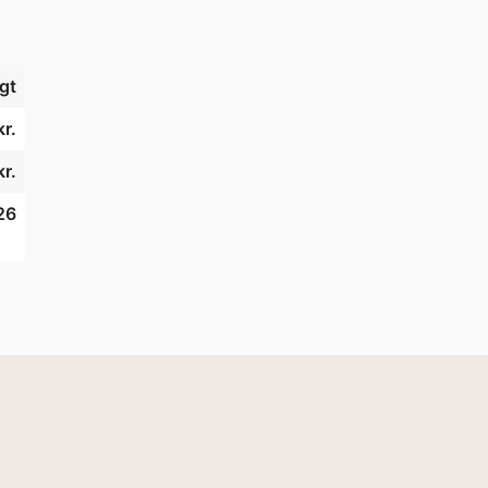
gt
r.
kr.
26