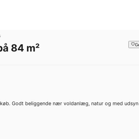
s
 på 84 m²
G
dkøb. Godt beliggende nær voldanlæg, natur og med udsyn t