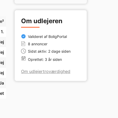
Om udlejeren
m²
1.
Valideret af BoligPortal
ej
8 annoncer
Sidst aktiv: 2 dage siden
ej
Oprettet: 3 år siden
ej
Om udlejertroværdighed
ej
Ja
et