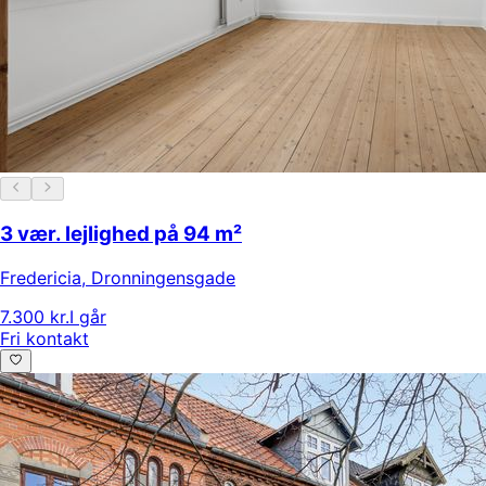
3 vær. lejlighed på 94 m²
Fredericia
,
Dronningensgade
7.300 kr.
I går
Fri kontakt