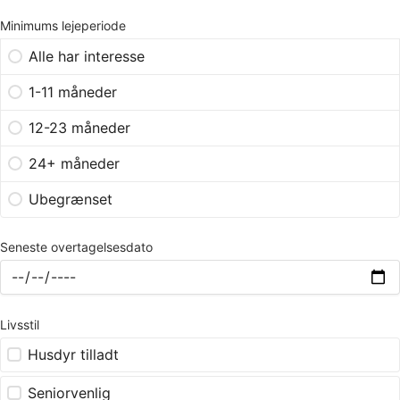
Minimums lejeperiode
Alle har interesse
1-11 måneder
12-23 måneder
24+ måneder
Ubegrænset
Seneste overtagelsesdato
Livsstil
Husdyr tilladt
Seniorvenlig