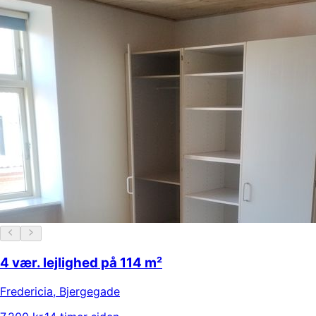
4 vær. lejlighed på 114 m²
Fredericia
,
Bjergegade