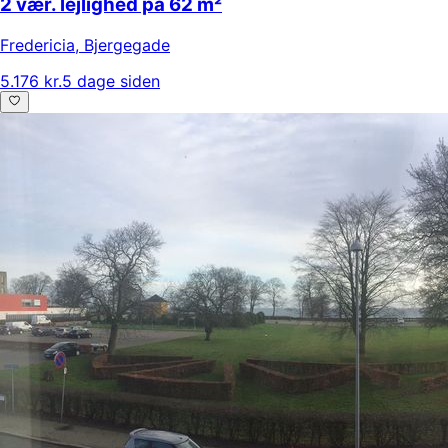
2 vær. lejlighed på 62 m²
Fredericia
,
Bjergegade
5.176 kr.
5 dage siden