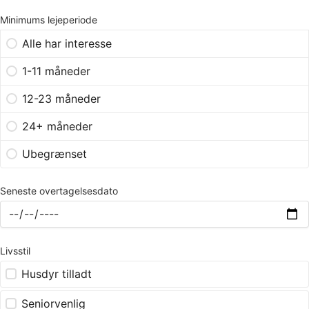
Minimums lejeperiode
Alle har interesse
1-11 måneder
12-23 måneder
24+ måneder
Ubegrænset
Seneste overtagelsesdato
Livsstil
Husdyr tilladt
Seniorvenlig