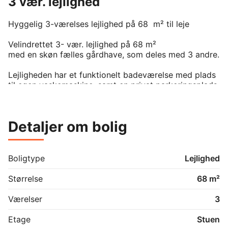
3 vær. lejlighed
Hyggelig 3-værelses lejlighed på 68  m² til leje

Velindrettet 3- vær. lejlighed på 68 m²

med en skøn fælles gårdhave, som deles med 3 andre. 

Lejligheden har et funktionelt badeværelse med plads 
til egen vaskemaskine, samt en privat parkeringsplads 
til én bil i gården

En lys og indbydende bolig.

Detaljer om bolig
Boligtype
Lejlighed
Størrelse
68 m²
Værelser
3
Etage
Stuen