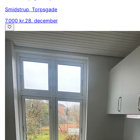
Smidstrup
,
Torpsgade
7.000 kr.
28. december