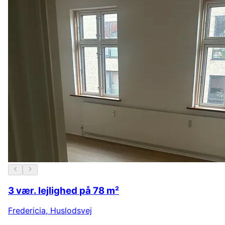
3 vær. lejlighed på 78 m²
Fredericia
,
Huslodsvej