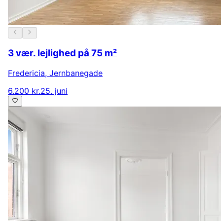
3 vær. lejlighed på 75 m²
Fredericia
,
Jernbanegade
6.200 kr.
25. juni