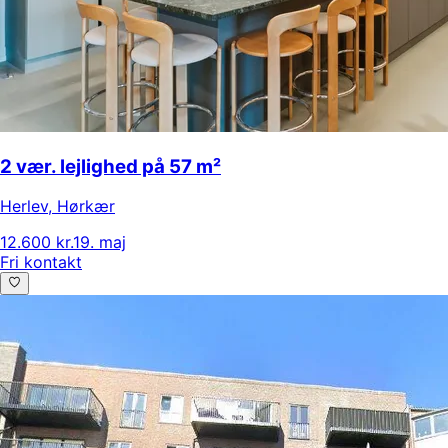
2 vær. lejlighed på 57 m²
Herlev
,
Hørkær
12.600 kr.
19. maj
Fri kontakt