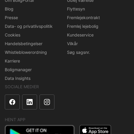
Om BoligPortal
Udlej værelse
Blog
Flyttesyn
Presse
Fremlejekontrakt
Data- og privatlivspolitik
Fremlej lejebolig
Cookies
Kundeservice
Handelsbetingelser
Vilkår
Whistleblowerordning
Søg sagsnr.
Karriere
Boligmanager
Data Insights
SOCIALE MEDIER
HENT APP