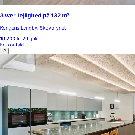
3 vær. lejlighed på 132 m²
Kongens Lyngby
,
Skovbrynet
19.200 kr.
29. juli
Fri kontakt