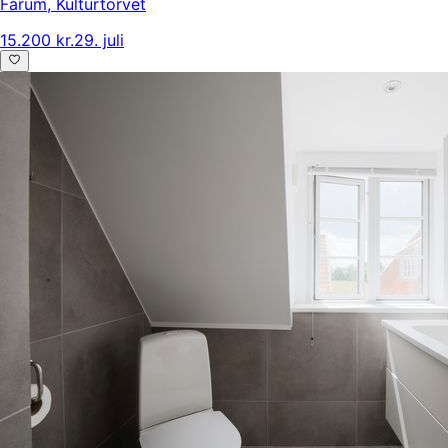
Farum
,
Kulturtorvet
15.200 kr.
29. juli