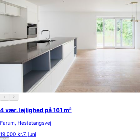
4 vær. lejlighed på 161 m²
Farum
,
Hestetangsvej
19.000 kr.
7. juni