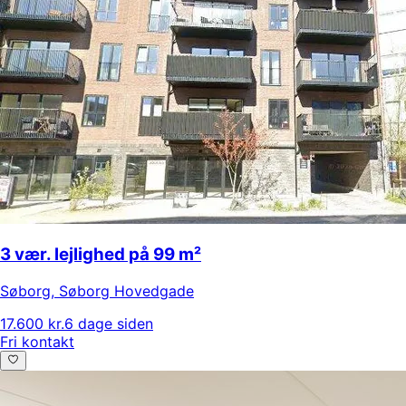
3 vær. lejlighed på 99 m²
Søborg
,
Søborg Hovedgade
17.600 kr.
6 dage siden
Fri kontakt