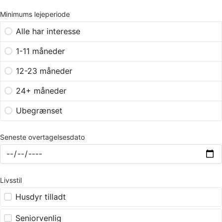
Minimums lejeperiode
Alle har interesse
1-11 måneder
12-23 måneder
24+ måneder
Ubegrænset
Seneste overtagelsesdato
Livsstil
Husdyr tilladt
Seniorvenlig