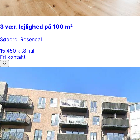
3 vær. lejlighed på 100 m²
Søborg
,
Rosendal
15.450 kr.
8. juli
Fri kontakt