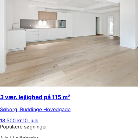
3 vær. lejlighed på 115 m²
Søborg
,
Buddinge Hovedgade
18.500 kr.
10. juni
Populære søgninger