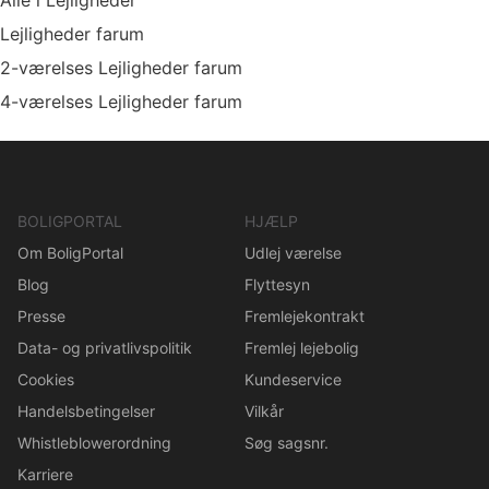
Alle i Lejligheder
Lejligheder farum
2-værelses Lejligheder farum
4-værelses Lejligheder farum
BOLIGPORTAL
HJÆLP
Om BoligPortal
Udlej værelse
Blog
Flyttesyn
Presse
Fremlejekontrakt
Data- og privatlivspolitik
Fremlej lejebolig
Cookies
Kundeservice
Handelsbetingelser
Vilkår
Whistleblowerordning
Søg sagsnr.
Karriere