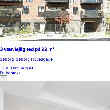
3 vær. lejlighed på 99 m²
Søborg
,
Søborg Hovedgade
17.600 kr.
1. august
Fri kontakt