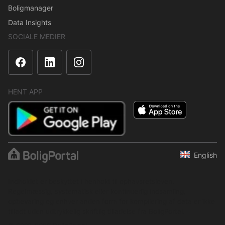
Boligmanager
Data Insights
SOCIALE MEDIER
HENT APP
English
Indholdet er beskyttet i henhold til ophavsretsloven.
Regelmæssig, systematisk eller kontinuerlig indsamling,
opbevaring og enhver anden form for kompilering af data er ikke
tilladt uden udtrykkelig skriftlig tilladelse fra BoligPortal.