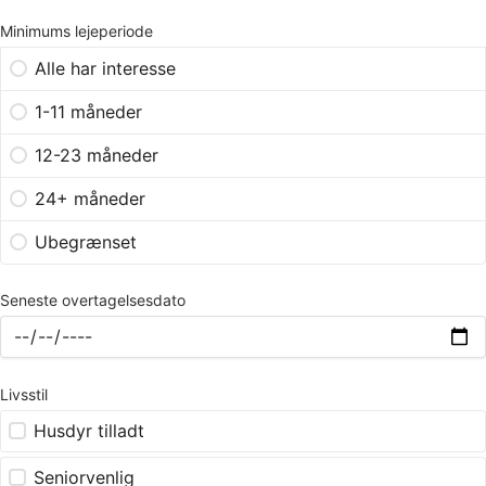
Minimums lejeperiode
Alle har interesse
1-11 måneder
12-23 måneder
24+ måneder
Ubegrænset
Seneste overtagelsesdato
Livsstil
Husdyr tilladt
Seniorvenlig