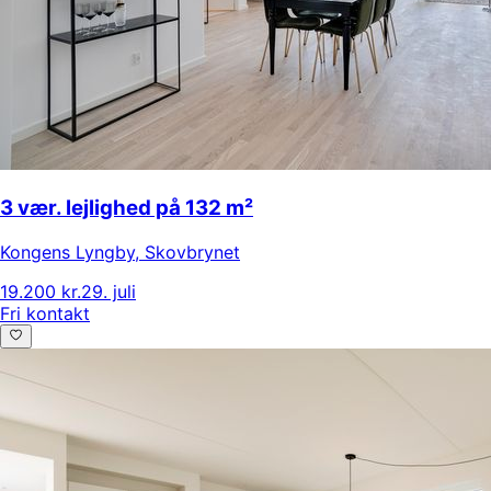
3 vær. lejlighed på 132 m²
Kongens Lyngby
,
Skovbrynet
19.200 kr.
29. juli
Fri kontakt