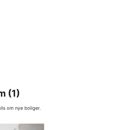
um
(1)
ils om nye boliger.