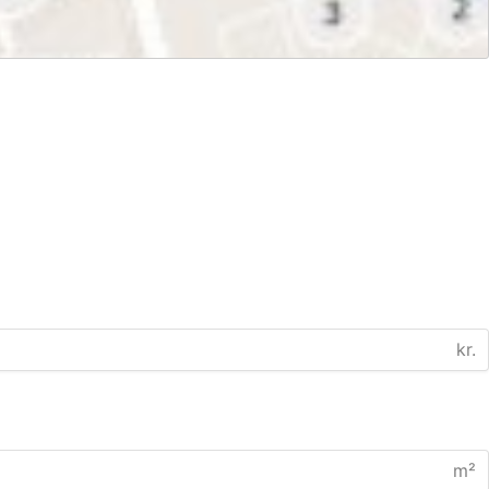
kr.
m²