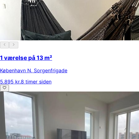
1 værelse på 13 m²
København N
,
Sorgenfrigade
5.895 kr.
8 timer siden