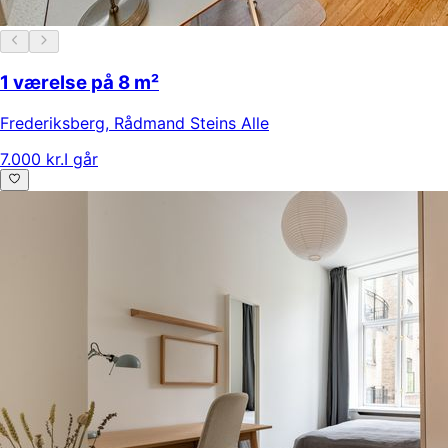
1 værelse på 8 m²
Frederiksberg
,
Rådmand Steins Alle
7.000 kr.
I går