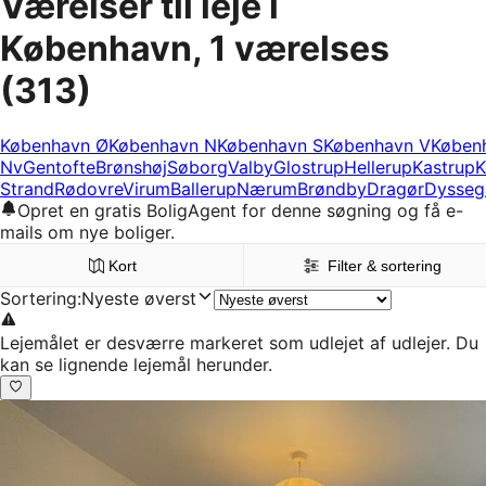
Værelser til leje i
København, 1 værelses
(313)
København Ø
København N
København S
København V
Køben
Nv
Gentofte
Brønshøj
Søborg
Valby
Glostrup
Hellerup
Kastrup
K
Strand
Rødovre
Virum
Ballerup
Nærum
Brøndby
Dragør
Dysseg
Opret en gratis BoligAgent for denne søgning og få e-
mails om nye boliger.
Kort
Filter & sortering
Sortering
:
Nyeste øverst
Lejemålet er desværre markeret som udlejet af udlejer. Du
kan se lignende lejemål herunder.