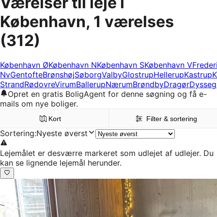
Værelser til leje i
København, 1 værelses
(312)
København Ø
København N
København S
København V
Freder
Nv
Gentofte
Brønshøj
Søborg
Valby
Glostrup
Hellerup
Kastrup
K
Strand
Rødovre
Virum
Ballerup
Nærum
Brøndby
Dragør
Dysseg
Opret en gratis BoligAgent for denne søgning og få e-
mails om nye boliger.
Kort
Filter & sortering
Sortering
:
Nyeste øverst
Lejemålet er desværre markeret som udlejet af udlejer. Du
kan se lignende lejemål herunder.