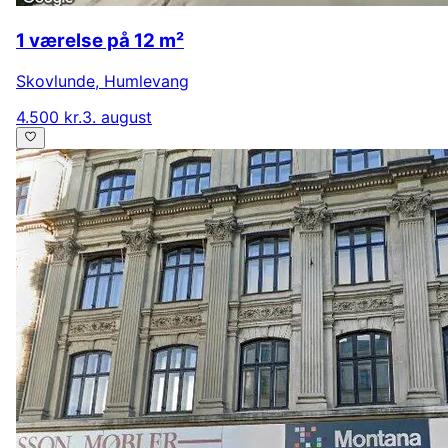
1 værelse på 12 m²
Skovlunde
,
Humlevang
4.500 kr.
3. august