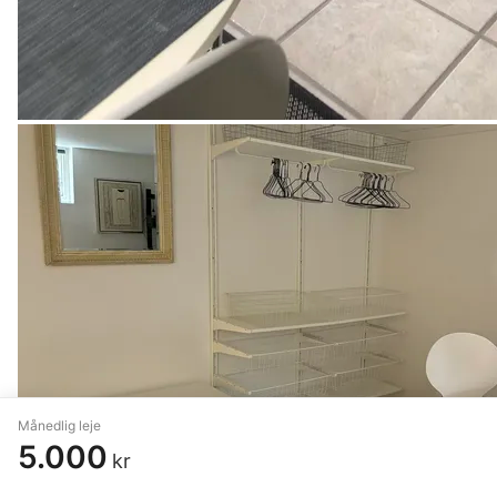
Månedlig leje
5.000
kr