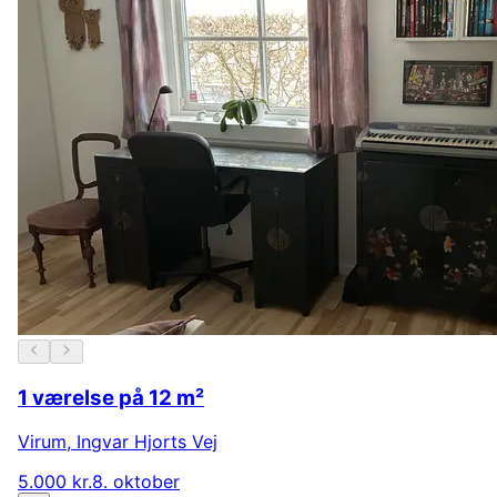
1 værelse på 12 m²
Virum
,
Ingvar Hjorts Vej
5.000 kr.
8. oktober