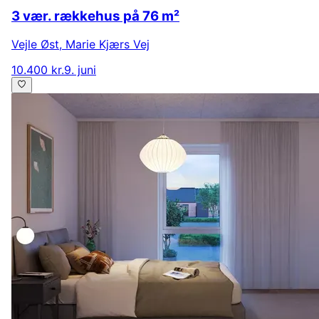
3 vær. rækkehus på 76 m²
Vejle Øst
,
Marie Kjærs Vej
10.400 kr.
9. juni