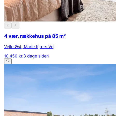
4 vær. rækkehus på 85 m²
Vejle Øst
,
Marie Kjærs Vej
10.450 kr.
3 dage siden