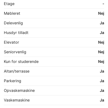
Husdyr er tilladt.

Etage
-
PARKERING:

Møbleret
Nej
Der hører en flisebelagt parkeringsplads til 
rækkehuset med plads til op til to biler.

Delevenlig
Ja
NB:

Husdyr tilladt
Ja
Billederne kan være fra et andet, men tilsvarende 
lejemål i bebyggelsen, og mindre afvigelser kan 
Elevator
Nej
forekomme.
Seniorvenlig
Nej
Kun for studerende
Nej
Altan/terrasse
Ja
Parkering
Ja
Opvaskemaskine
Ja
Vaskemaskine
Ja