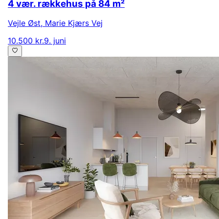
4 vær. rækkehus på 84 m²
Vejle Øst
,
Marie Kjærs Vej
10.500 kr.
9. juni