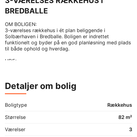
3-VÆRELSES RÆKKEHUS I
BREDBALLE
OM BOLIGEN:

3-værelses rækkehus i ét plan beliggende i 
Solbærhaven i Bredballe. Boligen er indrettet 
funktionelt og byder på en god planløsning med plads 
til både ophold og hverdag.

UDE:

Rækkehuset har egen flisebelagt terrasse og have 
samt et praktisk skur i forhaven.

Detaljer om bolig
OPVARMNING:

Boligen opvarmes med gulvvarme, som sikrer en 
behagelig og jævn varmefordeling.

Boligtype
Rækkehus
HÅRDE HVIDEVARER:

Lejemålet er udstyret med køle-/fryseskab, emhætte, 
Størrelse
82 m²
ovn og kogeplade.

Værelser
3
HUSDYR:
