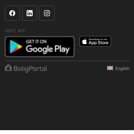
HENT APP
English
Indholdet er beskyttet i henhold til ophavsretsloven.
Regelmæssig, systematisk eller kontinuerlig indsamling,
opbevaring og enhver anden form for kompilering af data er ikke
tilladt uden udtrykkelig skriftlig tilladelse fra BoligPortal.
© 2001–2026 BoligPortal