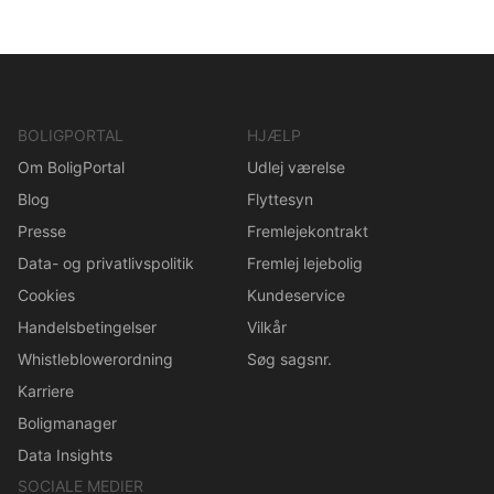
BOLIGPORTAL
HJÆLP
Om BoligPortal
Udlej værelse
Blog
Flyttesyn
Presse
Fremlejekontrakt
Data- og privatlivspolitik
Fremlej lejebolig
Cookies
Kundeservice
Handelsbetingelser
Vilkår
Whistleblowerordning
Søg sagsnr.
Karriere
Boligmanager
Data Insights
SOCIALE MEDIER