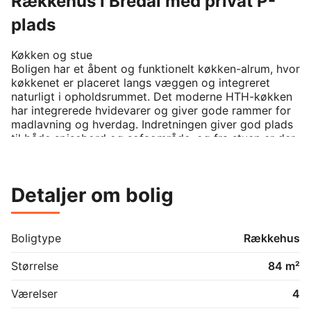
Rækkehus i Bredal med privat P-
plads
Køkken og stue

Boligen har et åbent og funktionelt køkken-alrum, hvor 
køkkenet er placeret langs væggen og integreret 
naturligt i opholdsrummet. Det moderne HTH-køkken 
har integrerede hvidevarer og giver gode rammer for 
madlavning og hverdag. Indretningen giver god plads 
til både spisebord og sofaområde, og fra stuen er der 
direkte adgang til terrassen.

Værelser

Detaljer om bolig
Boligen rummer ét soveværelse med god plads til 
dobbeltseng og indbygget garderobeløsning. I boligen 
findes også ét ekstra værelse, der kan indrettes som 
børneværelse, kontor eller gæsteværelse.

Boligtype
Rækkehus
Badeværelse

Størrelse
84 m²
Badeværelset er udført i moderne materialer og 
indeholder bruseniche, toilet og håndvask samt 
Værelser
4
opbevaringsløsning under vasken.
