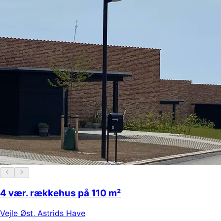
4 vær. rækkehus på 110 m²
Vejle Øst
,
Astrids Have