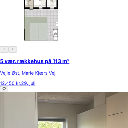
5 vær. rækkehus på 113 m²
Vejle Øst
,
Marie Kjærs Vej
12.450 kr.
29. juli