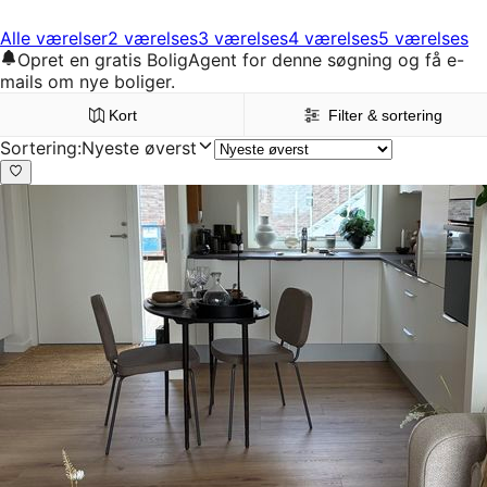
Alle værelser
2 værelses
3 værelses
4 værelses
5 værelses
Opret en gratis BoligAgent for denne søgning og få e-
mails om nye boliger.
Kort
Filter & sortering
Sortering
:
Nyeste øverst