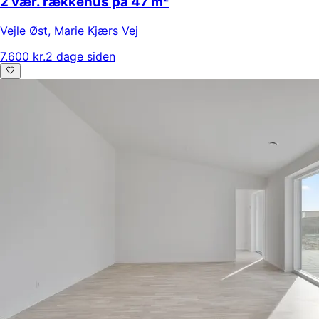
2 vær. rækkehus på 47 m²
Vejle Øst
,
Marie Kjærs Vej
7.600 kr.
2 dage siden