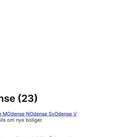
nse
(23)
e M
Odense N
Odense Sv
Odense V
ils om nye boliger.