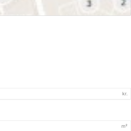
kr.
m²