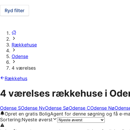
Ryd filter
Rækkehuse
Odense
4 værelses
Rækkehus
4 værelses rækkehuse i Ode
Odense S
Odense Nv
Odense Sø
Odense C
Odense Nø
Odens
Opret en gratis BoligAgent for denne søgning og få e-ma
Sortering
:
Nyeste øverst