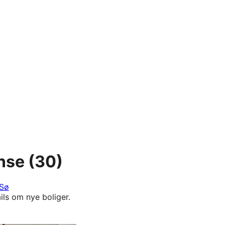
nse
(30)
Sø
ils om nye boliger.