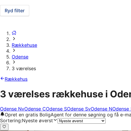
Ryd filter
Rækkehuse
Odense
3 værelses
Rækkehus
3 værelses rækkehuse i Ode
Odense Nv
Odense C
Odense S
Odense Sv
Odense N
Odense 
Opret en gratis BoligAgent for denne søgning og få e-ma
Sortering
:
Nyeste øverst