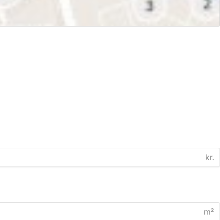
kr.
m²