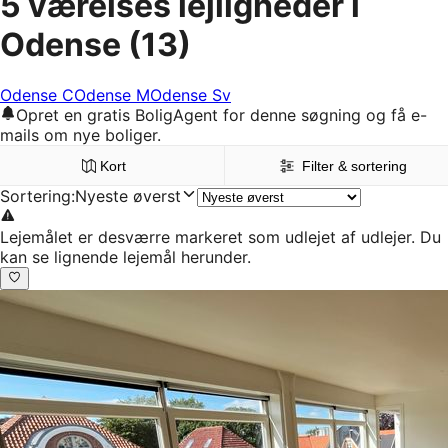
5 værelses lejligheder i
Odense
(13)
Odense C
Odense M
Odense Sv
Opret en gratis BoligAgent for denne søgning og få e-
mails om nye boliger.
Kort
Filter & sortering
Sortering
:
Nyeste øverst
Lejemålet er desværre markeret som udlejet af udlejer. Du
kan se lignende lejemål herunder.