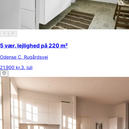
5 vær. lejlighed på 220 m²
Odense C
,
Rugårdsvej
21.900 kr.
3. juli