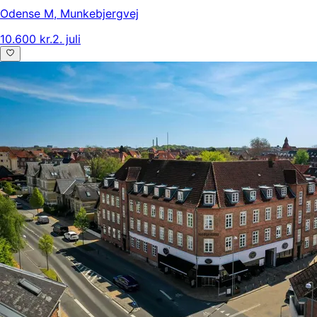
Odense M
,
Munkebjergvej
10.600 kr.
2. juli