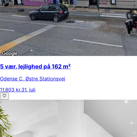
5 vær. lejlighed på 162 m²
Odense C
,
Østre Stationsvej
11.803 kr.
31. juli