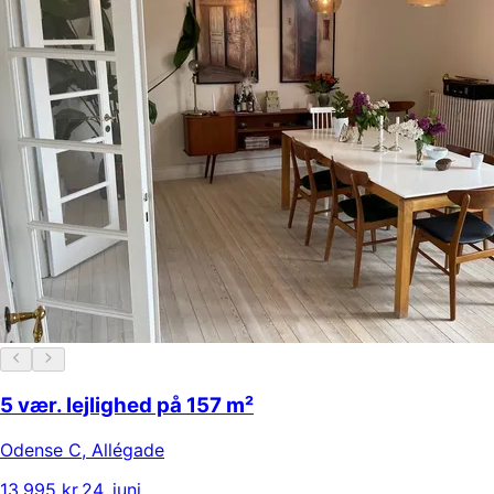
5 vær. lejlighed på 157 m²
Odense C
,
Allégade
13.995 kr.
24. juni