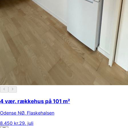
4 vær. rækkehus på 101 m²
Odense NØ
,
Flaskehalsen
8.450 kr.
29. juli