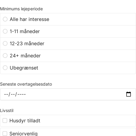
Minimums lejeperiode
Alle har interesse
1-11 måneder
12-23 måneder
24+ måneder
Ubegrænset
Seneste overtagelsesdato
Livsstil
Husdyr tilladt
Seniorvenlig