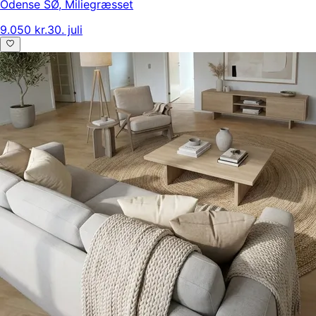
Odense SØ
,
Miliegræsset
9.050 kr.
30. juli