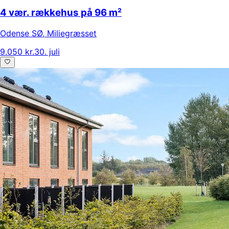
4 vær. rækkehus på 96 m²
Odense SØ
,
Miliegræsset
9.050 kr.
30. juli