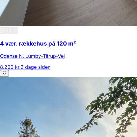
4 vær. rækkehus på 120 m²
Odense N
,
Lumby-Tårup-Vej
8.200 kr.
2 dage siden