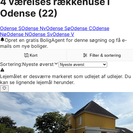
4 værelses rækkehuse i
Odense
(22)
Odense S
Odense Nv
Odense Sø
Odense C
Odense
Nø
Odense N
Odense Sv
Odense V
Opret en gratis BoligAgent for denne søgning og få e-
mails om nye boliger.
Kort
Filter & sortering
Sortering
:
Nyeste øverst
Lejemålet er desværre markeret som udlejet af udlejer. Du
kan se lignende lejemål herunder.