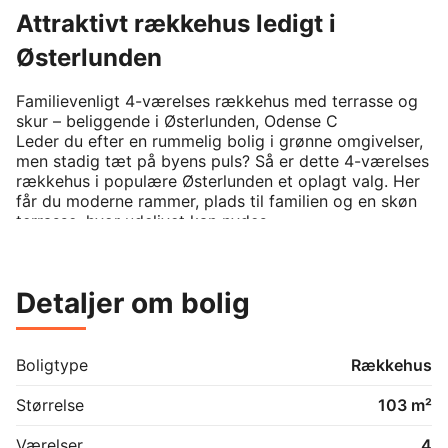
Attraktivt rækkehus ledigt i
Østerlunden
Familievenligt 4-værelses rækkehus med terrasse og 
skur – beliggende i Østerlunden, Odense C

Leder du efter en rummelig bolig i grønne omgivelser, 
men stadig tæt på byens puls? Så er dette 4-værelses 
rækkehus i populære Østerlunden et oplagt valg. Her 
får du moderne rammer, plads til familien og en skøn 
terrasse, hvor udelivet kan nydes.

Østerlunden ligger centralt i Odense C, omgivet af 
grønne arealer og med kort afstand til indkøb, skole, 
Detaljer om bolig
daginstitutioner og byens café- og kulturliv. Du får det 
bedste fra begge verdener – fredelige omgivelser og 
en central placering.

Boligtype
Rækkehus
3 værelser – perfekt til familien eller parret, der ønsker 
ekstra plads

Størrelse
103 m²
Lys og indbydende stue med plads til både spise- og 
sofagruppe

Værelser
4