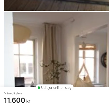
Udlejer online i dag
Månedlig leje
11.600
kr