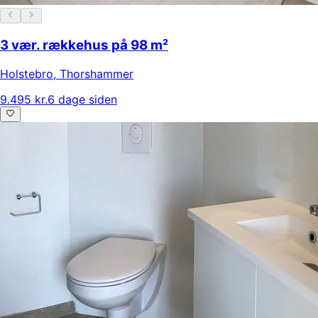
3 vær. rækkehus på 98 m²
Holstebro
,
Thorshammer
9.495 kr.
6 dage siden