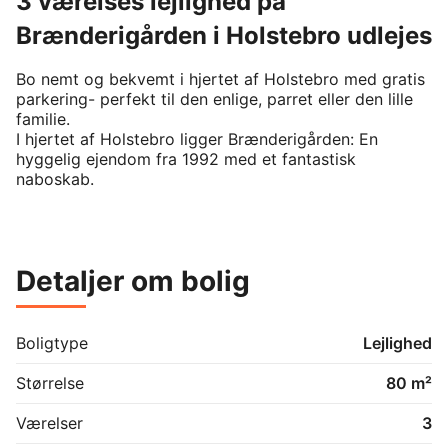
3 værelses lejlighed på
Brænderigården i Holstebro udlejes
Bo nemt og bekvemt i hjertet af Holstebro med gratis 
parkering- perfekt til den enlige, parret eller den lille 
familie.

I hjertet af Holstebro ligger Brænderigården: En 
hyggelig ejendom fra 1992 med et fantastisk 
naboskab.

Lejeboligerne i Brænderigården tæller 68 
velindrettede lejligheder fra et til fire værelser (50-90 
m²). Alle indrettet i en tidssvarende stil med lyse gulve 
Detaljer om bolig
og hvide vægge samt flot køkken og bad med hvide, 
stilrene elementer.

I denne treværelses lejlighed får du:

Boligtype
Lejlighed
Størrelse
80 m²
To gode soveværelser med indbyggede skabe

Lyst og rummeligt køkken med komfur, emhætte og 
Værelser
3
køleskab/fryser.
