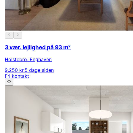
3 vær. lejlighed på 93 m²
Holstebro
,
Enghaven
9.250 kr.
5 dage siden
Fri kontakt