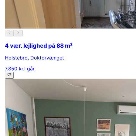
4 vær. lejlighed på 88 m²
Holstebro
,
Doktorvænget
7.850 kr.
I går