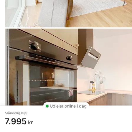
Udlejer online i dag
Månedlig leje
7.995
kr