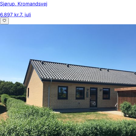
Sjørup
,
Kromandsvej
6.897 kr.
7. juli