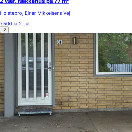
2 vær. rækkehus på 77 m²
Holstebro
,
Ejnar Mikkelsens Vej
7.500 kr.
2. juli