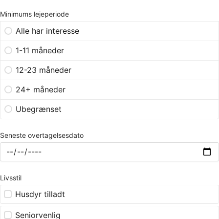
Minimums lejeperiode
Alle har interesse
1-11 måneder
12-23 måneder
24+ måneder
Ubegrænset
Seneste overtagelsesdato
Livsstil
Husdyr tilladt
Seniorvenlig