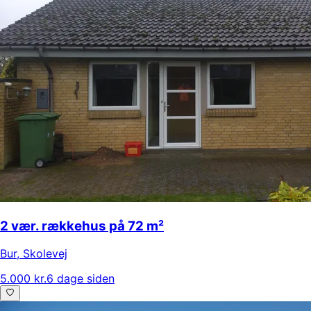
2 vær. rækkehus på 72 m²
Bur
,
Skolevej
5.000 kr.
6 dage siden