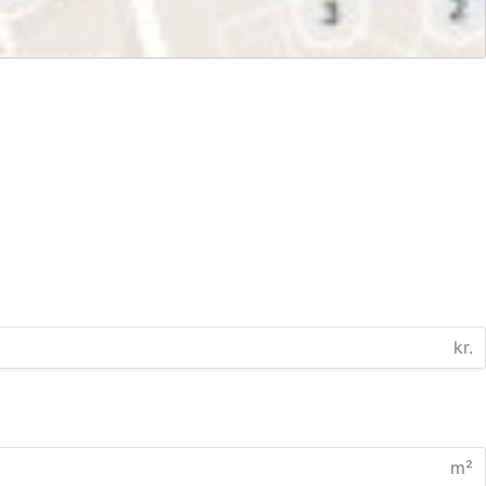
kr.
m²