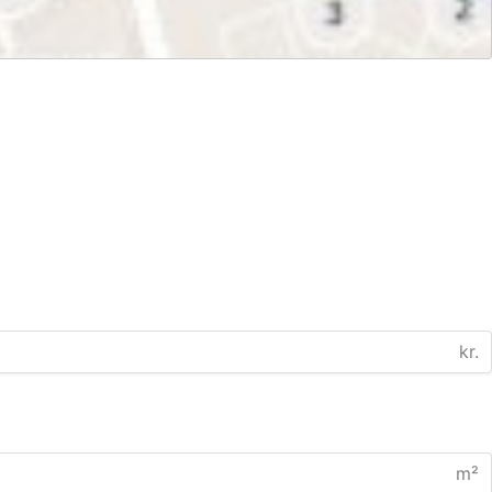
kr.
m²