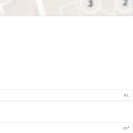
kr.
m²