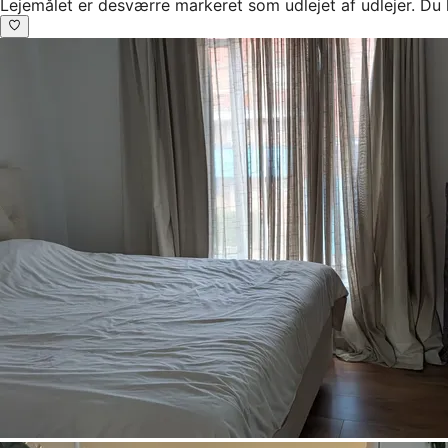
Lejemålet er desværre markeret som udlejet af udlejer. Du 