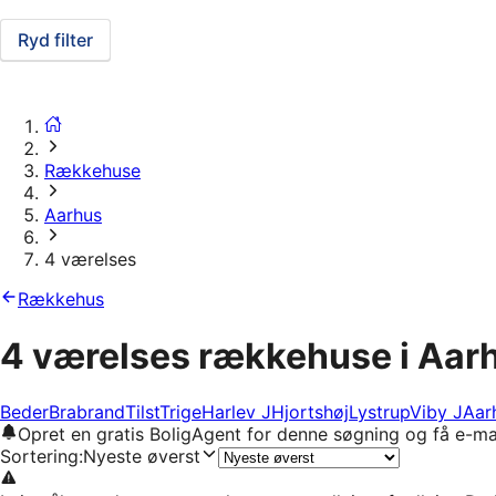
Ryd filter
Rækkehuse
Aarhus
4 værelses
Rækkehus
4 værelses rækkehuse i Aar
Beder
Brabrand
Tilst
Trige
Harlev J
Hjortshøj
Lystrup
Viby J
Aar
Opret en gratis BoligAgent for denne søgning og få e-ma
Sortering
:
Nyeste øverst