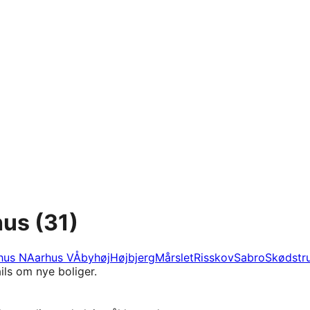
hus
(31)
hus N
Aarhus V
Åbyhøj
Højbjerg
Mårslet
Risskov
Sabro
Skødstr
ils om nye boliger.