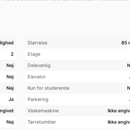
e, Helt nyt badeværelse med stor bruseniche. Vaskemaskine. 
 gågaden, indkøbscenteret Bryggen, Lido biograferne, Vejle 
dejlig stor 2 værelses lejlighed i centrum. Mulighed for 
. Adgang til pænt ordentligt fællesvaskeri, aflåst 
jlighed
Størrelse
85 
2
Etage
Nej
Delevenlig
N
Nej
Elevator
Nej
Kun for studerende
N
Ja
Parkering
angivet
Vaskemaskine
Ikke angiv
Nej
Tørretumbler
Ikke angiv