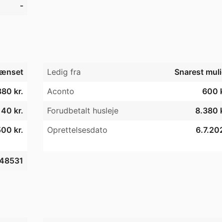
-
ænset
Ledig fra
Snarest muli
380 kr.
Aconto
600 k
140 kr.
Forudbetalt husleje
8.380 k
00 kr.
Oprettelsesdato
6.7.20
48531