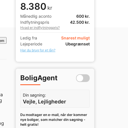
8.380
kr
Månedlig aconto
600 kr.
Indflytningspris
42.500 kr.
Hvad er indflytningspris?
Ledig fra
Snarest muligt
em
Lejeperiode
Ubegrænset
Har du brug for et lån?
BoligAgent
a 
Din søgning:
 
Vejle, Lejligheder
Du modtager en e-mail, når der kommer
nye boliger, som matcher din søgning -
g 
helt gratis!