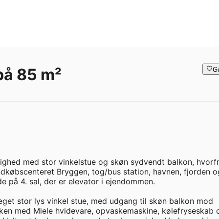
 på 85 m²
G
ighed med stor vinkelstue og skøn sydvendt balkon, hvorfr
ndkøbscenteret Bryggen, tog/bus station, havnen, fjorden og
 på 4. sal, der er elevator i ejendommen. 

get stor lys vinkel stue, med udgang til skøn balkon mod 
økken med Miele hvidevare, opvaskemaskine, kølefryseskab o