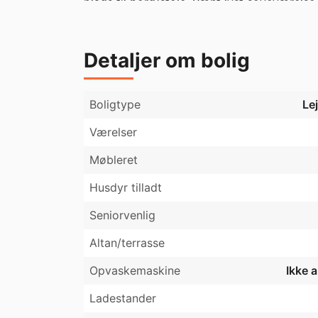
plads til bord/stole. Pænt lyst soveværels
Boligen ligger lige i centrum, få skridt fra
Station, havnen og fjorden. Det er en rigtig 
Parkering, samt overdækket parkeringsgarage
Detaljer om bolig
cykelkælder og depotrum.
Boligtype
Le
Værelser
Møbleret
Husdyr tilladt
Seniorvenlig
Altan/terrasse
Opvaskemaskine
Ikke 
Ladestander