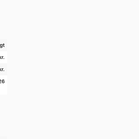
gt
r.
r.
26