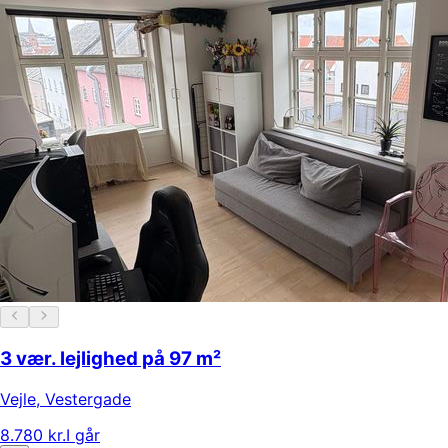
3 vær. lejlighed på 97 m²
Vejle
,
Vestergade
8.780 kr.
I går