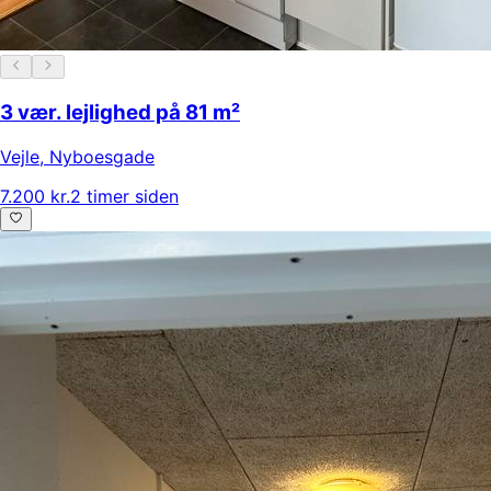
3 vær. lejlighed på 81 m²
Vejle
,
Nyboesgade
7.200 kr.
2 timer siden