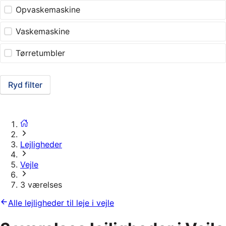
Opvaskemaskine
Vaskemaskine
Tørretumbler
Ryd filter
Lejligheder
Vejle
3 værelses
Alle lejligheder til leje i vejle