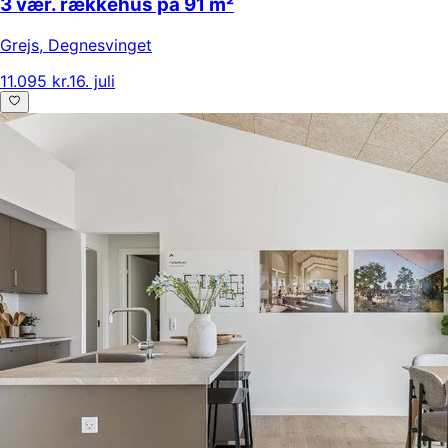
3 vær. rækkehus på 91 m²
Grejs
,
Degnesvinget
11.095 kr.
16. juli