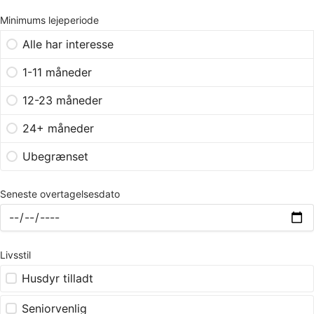
Minimums lejeperiode
Alle har interesse
1-11 måneder
12-23 måneder
24+ måneder
Ubegrænset
Seneste overtagelsesdato
Livsstil
Husdyr tilladt
Seniorvenlig