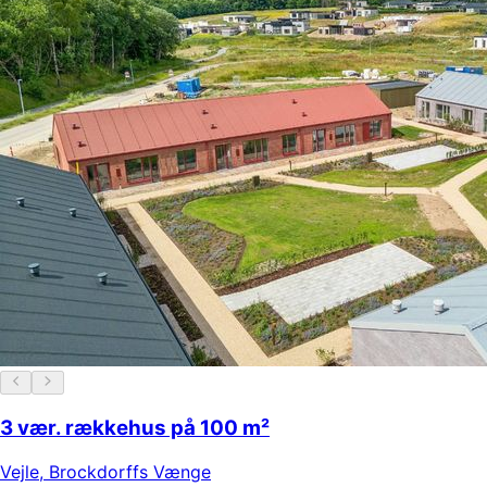
3 vær. rækkehus på 100 m²
Vejle
,
Brockdorffs Vænge