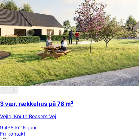
3 vær. rækkehus på 78 m²
Vejle
,
Knuth Beckers Vej
9.495 kr.
16. juni
Fri kontakt