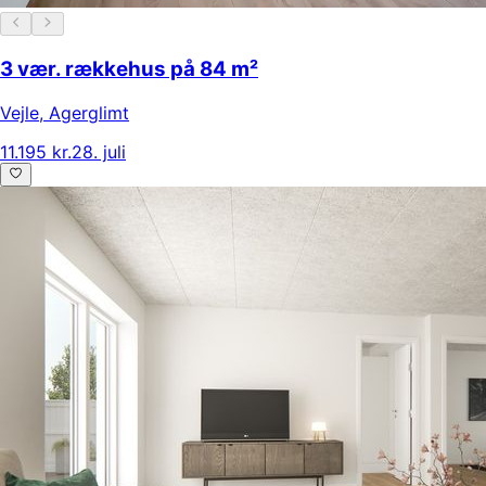
3 vær. rækkehus på 84 m²
Vejle
,
Agerglimt
11.195 kr.
28. juli