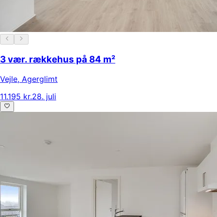
3 vær. rækkehus på 84 m²
Vejle
,
Agerglimt
11.195 kr.
28. juli