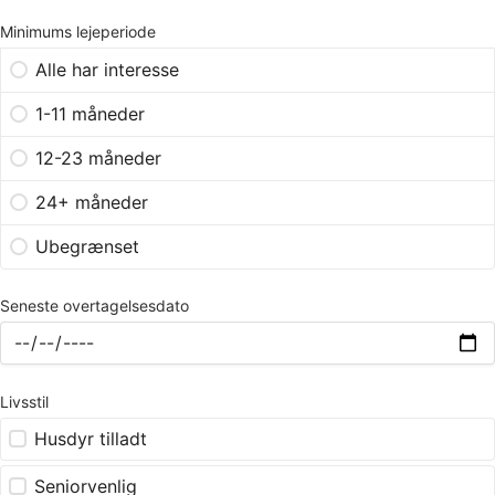
Minimums lejeperiode
Alle har interesse
1-11 måneder
12-23 måneder
24+ måneder
Ubegrænset
Seneste overtagelsesdato
Livsstil
Husdyr tilladt
Seniorvenlig