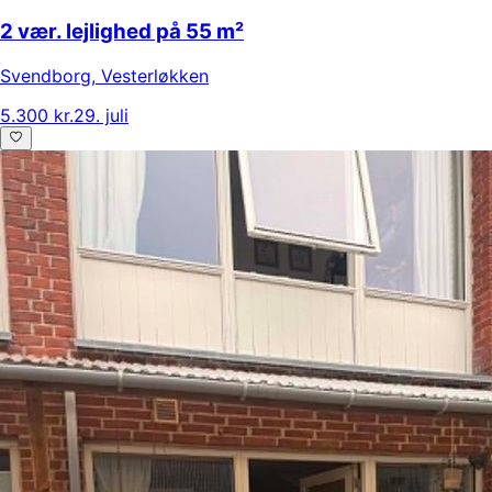
2 vær. lejlighed på 55 m²
Svendborg
,
Vesterløkken
5.300 kr.
29. juli