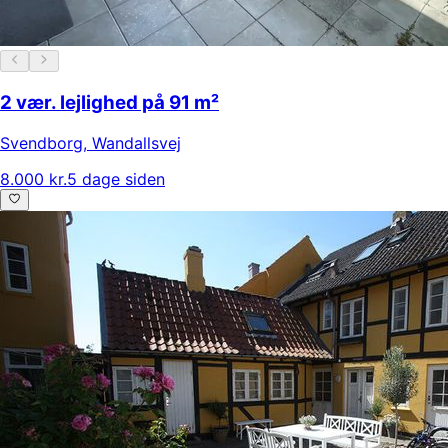
2 vær. lejlighed på 91 m²
Svendborg
,
Wandallsvej
8.000 kr.
5 dage siden