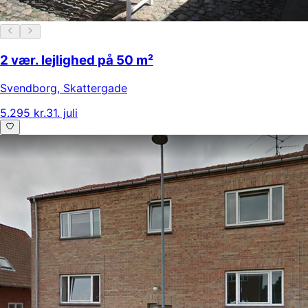
2 vær. lejlighed på 50 m²
Svendborg
,
Skattergade
5.295 kr.
31. juli