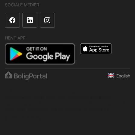
SOCIALE MEDIER
HENT APP
English
Indholdet er beskyttet i henhold til ophavsretsloven.
Regelmæssig, systematisk eller kontinuerlig indsamling,
opbevaring og enhver anden form for kompilering af data er ikke
tilladt uden udtrykkelig skriftlig tilladelse fra BoligPortal.
© 2001–2026 BoligPortal