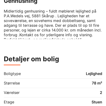
Genhusning
Midlertidig genhusning – fuldt møbleret lejlighed på 
P.A.Wedels vej, 5881 Skårup . Lejligheden har et 
soveværelse, en sovehems med dobbeltseng, samt 
adgang til terrasse og have. Der er plads til op til fire 
personer, og lejen er cirka 14.000 kr. om måneden incl. 
forbrug .Kontakt os for yderligere info og visning. 
Perfekt til kort- og mellemfristede ophold.”

Kontakt. 
Detaljer om bolig
Boligtype
Lejlighed
Størrelse
78 m²
Værelser
2
Etage
Stuen