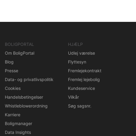
BOLIGPORTAL
HJÆLP
Om BoligPortal
Udlej værelse
Blog
Flyttesyn
Presse
Fremlejekontrakt
Data- og privatlivspolitik
Fremlej lejebolig
Cookies
Kundeservice
Handelsbetingelser
Vilkår
Whistleblowerordning
Søg sagsnr.
Karriere
Boligmanager
Data Insights