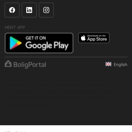
HENT APP
English
Indholdet er beskyttet i henhold til ophavsretsloven.
Regelmæssig, systematisk eller kontinuerlig indsamling,
opbevaring og enhver anden form for kompilering af data er ikke
tilladt uden udtrykkelig skriftlig tilladelse fra BoligPortal.
© 2001–2026 BoligPortal