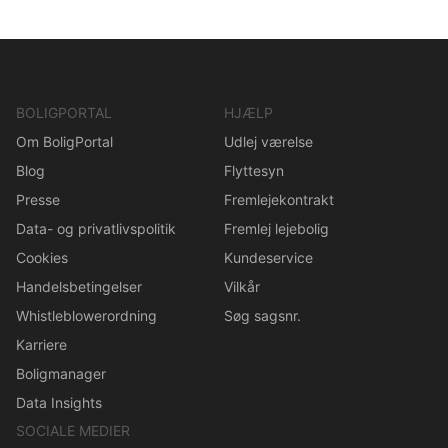
BOLIGPORTAL
HJÆLP
Om BoligPortal
Udlej værelse
Blog
Flyttesyn
Presse
Fremlejekontrakt
Data- og privatlivspolitik
Fremlej lejebolig
Cookies
Kundeservice
Handelsbetingelser
Vilkår
Whistleblowerordning
Søg sagsnr.
Karriere
Boligmanager
Data Insights
SOCIALE MEDIER