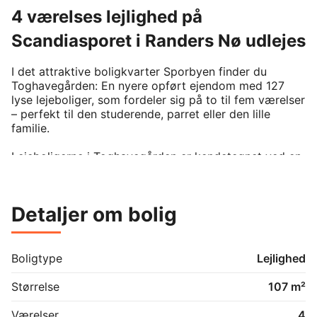
4 værelses lejlighed på
Scandiasporet i Randers Nø udlejes
I det attraktive boligkvarter Sporbyen finder du 
Toghavegården: En nyere opført ejendom med 127 
lyse lejeboliger, som fordeler sig på to til fem værelser 
– perfekt til den studerende, parret eller den lille 
familie.

Lejeboligerne i Toghavegården er kendetegnet ved en 
gennemtænkt planløsning udført i kvalitetsmaterialer 
og designet i ren, nordisk stil med flot lysindfald.

Detaljer om bolig
I denne 4-værelses lejlighed får du:

Tre gode soveværelser

Boligtype
Lejlighed
Stort køkkenalrum med alle hårde hvidevare, og i 
åben forbindelse med stuen

Størrelse
107 m²
Badeværelse med vaskesøjle

Gulvvarme i alle rum

Værelser
4