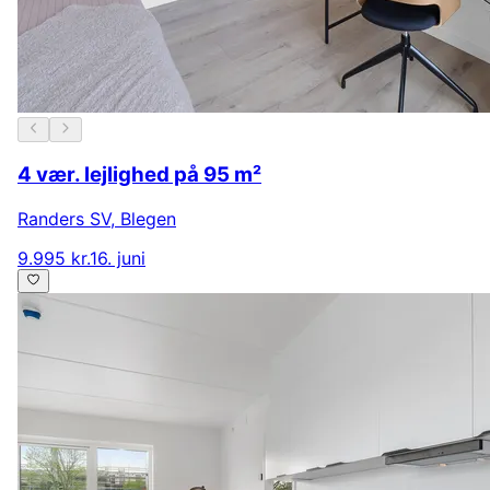
4 vær. lejlighed på 95 m²
Randers SV
,
Blegen
9.995 kr.
16. juni