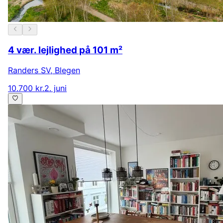
4 vær. lejlighed på 101 m²
Randers SV
,
Blegen
10.700 kr.
2. juni