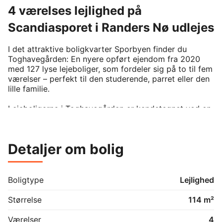
4 værelses lejlighed på
Scandiasporet i Randers Nø udlejes
I det attraktive boligkvarter Sporbyen finder du 
Toghavegården: En nyere opført ejendom fra 2020 
med 127 lyse lejeboliger, som fordeler sig på to til fem 
værelser – perfekt til den studerende, parret eller den 
lille familie.

Lejeboligerne i Toghavegården er kendetegnet ved en 
gennemtænkt planløsning udført i kvalitetsmaterialer 
og designet i ren, nordisk stil med flot lysindfald.

Detaljer om bolig
I denne 4-værelses lejlighed får du:

Tre gode soveværelser

Stort køkkenalrum med alle hårde hvidevare, og i 
Boligtype
Lejlighed
åben forbindelse med stuen

Badeværelse med vaskesøjle

Størrelse
114 m²
Gulvvarme i alle rum

Adgang til elevator

Værelser
4