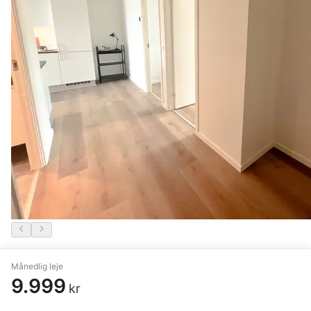
4 vær. lejlighed på 94 m²
Månedlig leje
9.999
Randers NØ
,
Banesporet
kr