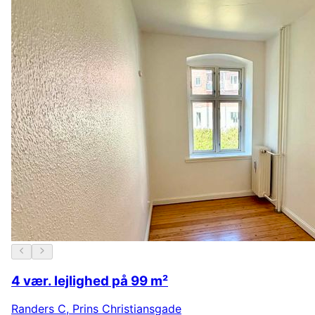
4 vær. lejlighed på 99 m²
Randers C
,
Prins Christiansgade