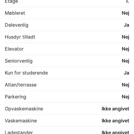
Etage
1.
Møbleret
Nej
Delevenlig
Ja
Husdyr tilladt
Nej
Elevator
Nej
Seniorvenlig
Nej
Kun for studerende
Ja
Altan/terrasse
Nej
Parkering
Nej
Opvaskemaskine
Ikke angivet
Vaskemaskine
Ikke angivet
Ladestander
Ikke angivet