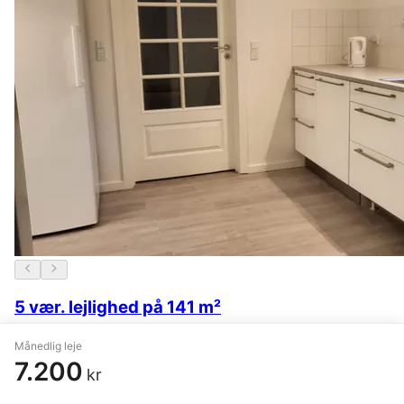
5 vær. lejlighed på 141 m²
Randers C
,
Vestergade
Månedlig leje
7.200
kr
6.250 kr.
10 timer siden