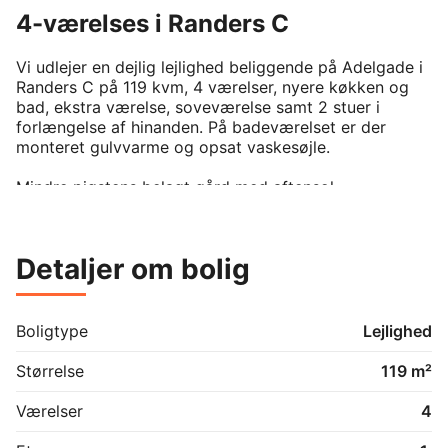
4-værelses i Randers C
Vi udlejer en dejlig lejlighed beliggende på Adelgade i 
Randers C på 119 kvm, 4 værelser, nyere køkken og 
bad, ekstra værelse, soveværelse samt 2 stuer i 
forlængelse af hinanden. På badeværelset er der 
monteret gulvvarme og opsat vaskesøjle.

Mindre pigstens belagt gård med aftensol.

Lejligheden er perfekt til børnefamilien som ønsker 
massere plads, og fortsat bo inde i byen. Lejligheden 
Detaljer om bolig
er ligeså delevenlig for 2 roomies. 

Lejligheden overtages nymalet og med nyslebede- og 
larkeret gulve. 

Boligtype
Lejlighed
Størrelse
119 m²
Kontakt os her på boligportalen for yderligere 
spørgsmål/fremvisning.
Værelser
4