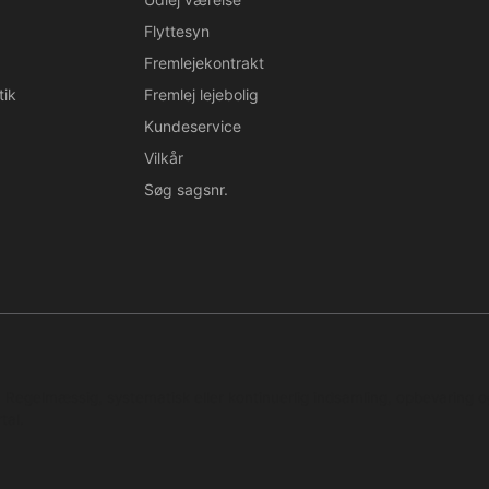
Flyttesyn
Fremlejekontrakt
tik
Fremlej lejebolig
Kundeservice
Vilkår
Søg sagsnr.
n. Regelmæssig, systematisk eller kontinuerlig indsamling, opbevaring 
tal.