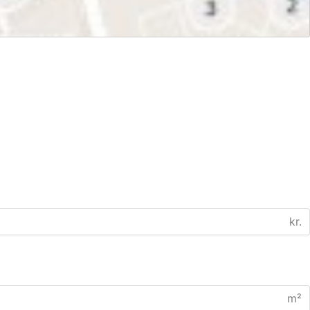
kr.
m²