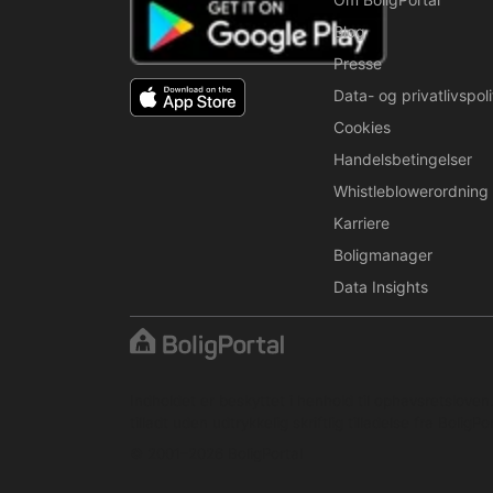
Blog
Presse
Data- og privatlivspoli
Cookies
Handelsbetingelser
Whistleblowerordning
Karriere
Boligmanager
Data Insights
Indholdet er beskyttet i henhold til ophavsretslove
tilladt uden udtrykkelig skriftlig tilladelse fra BoligPor
© 2001–2026 BoligPortal