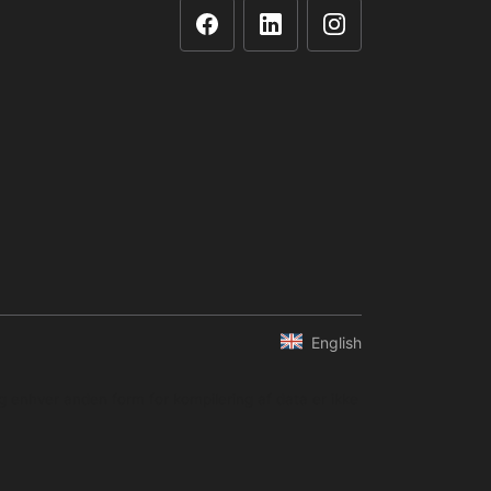
English
og enhver anden form for kompilering af data er ikke