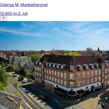
Odense M
,
Munkebjergvej
10.600 kr.
2. juli