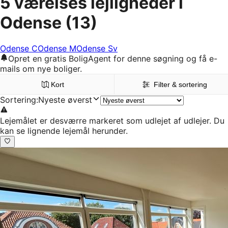
5 værelses lejligheder i
Odense
(13)
Odense C
Odense M
Odense Sv
Opret en gratis BoligAgent for denne søgning og få e-
mails om nye boliger.
Kort
Filter & sortering
Sortering
:
Nyeste øverst
Lejemålet er desværre markeret som udlejet af udlejer. Du
kan se lignende lejemål herunder.