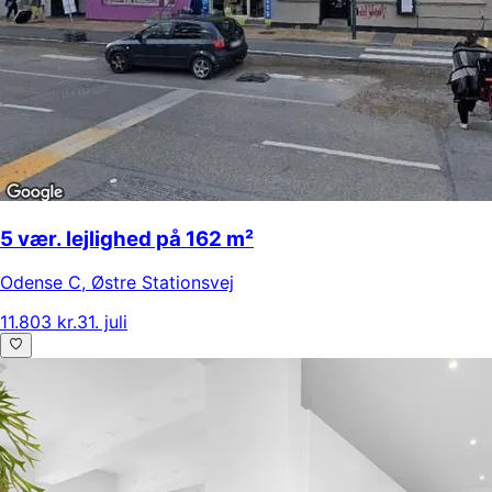
5 vær. lejlighed på 162 m²
Odense C
,
Østre Stationsvej
11.803 kr.
31. juli