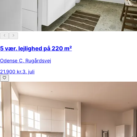
5 vær. lejlighed på 220 m²
Odense C
,
Rugårdsvej
21.900 kr.
3. juli