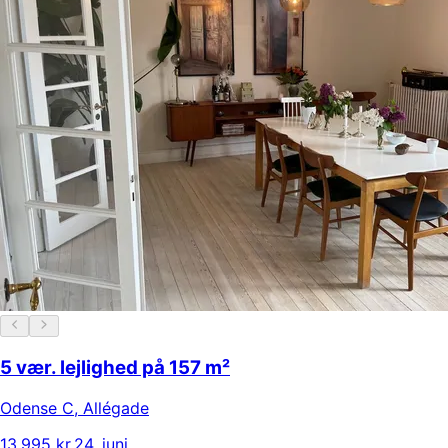
5 vær. lejlighed på 157 m²
Odense C
,
Allégade
13.995 kr.
24. juni