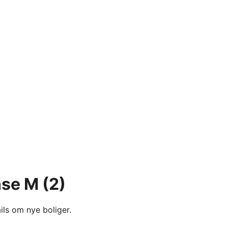
nse M
(2)
ils om nye boliger.