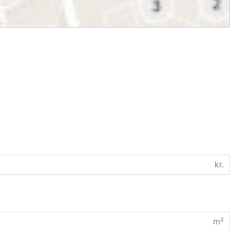
kr.
m²