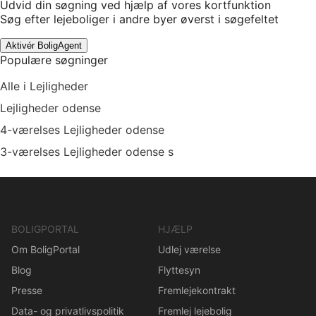
Udvid din søgning ved hjælp af vores kortfunktion
Søg efter lejeboliger i andre byer øverst i søgefeltet
Aktivér BoligAgent
Populære søgninger
Alle i Lejligheder
Lejligheder odense
4-værelses Lejligheder odense
3-værelses Lejligheder odense s
BOLIGPORTAL
HJÆLP
Om BoligPortal
Udlej værelse
Blog
Flyttesyn
Presse
Fremlejekontrakt
Data- og privatlivspolitik
Fremlej lejebolig