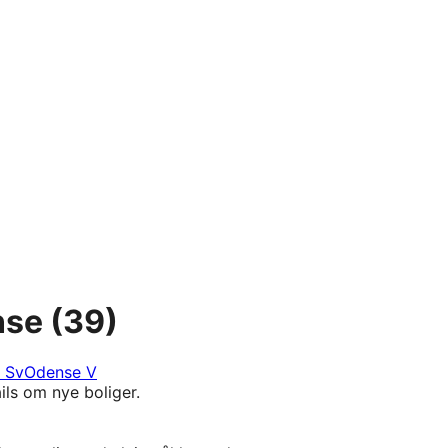
nse
(39)
 Sv
Odense V
ils om nye boliger.