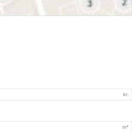
kr.
m²