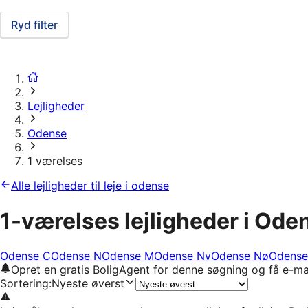
Ryd filter
Lejligheder
Odense
1 værelses
Alle lejligheder til leje i odense
1-værelses lejligheder i Ode
Odense C
Odense N
Odense M
Odense Nv
Odense Nø
Odense
Opret en gratis BoligAgent for denne søgning og få e-ma
Sortering
:
Nyeste øverst