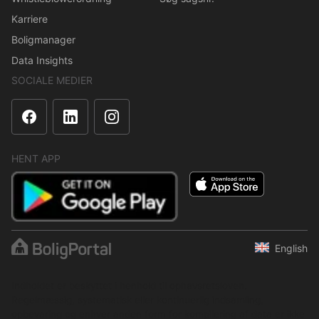
Karriere
Boligmanager
Data Insights
SOCIALE MEDIER
HENT APP
English
Indholdet er beskyttet i henhold til ophavsretsloven.
Regelmæssig, systematisk eller kontinuerlig indsamling,
opbevaring og enhver anden form for kompilering af data er ikke