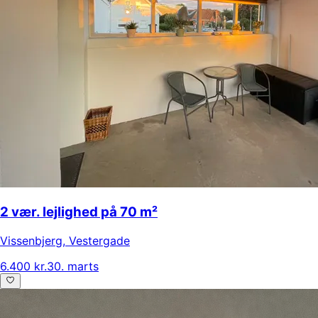
2 vær. lejlighed på 70 m²
Vissenbjerg
,
Vestergade
6.400 kr.
30. marts