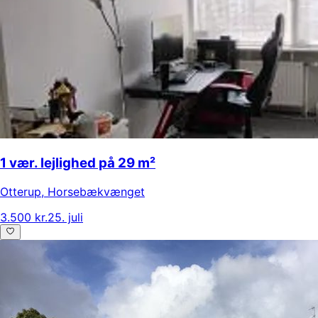
1 vær. lejlighed på 29 m²
Otterup
,
Horsebækvænget
3.500 kr.
25. juli