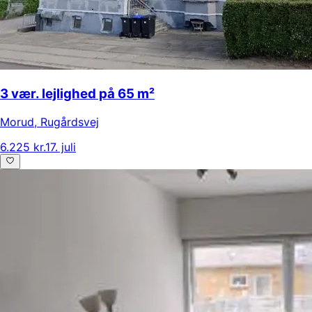
3 vær. lejlighed på 65 m²
Morud
,
Rugårdsvej
6.225 kr.
17. juli