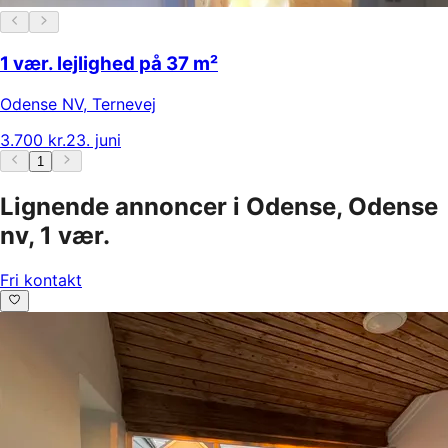
1 vær. lejlighed på 37 m²
Odense NV
,
Ternevej
3.700 kr.
23. juni
1
Lignende annoncer i Odense, Odense
nv, 1 vær.
Fri kontakt