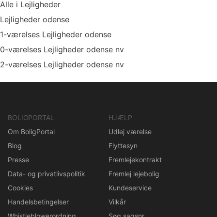
Alle i Lejligheder
Lejligheder odense
1-værelses Lejligheder odense
0-værelses Lejligheder odense nv
2-værelses Lejligheder odense nv
BOLIGPORTAL
HJÆLP
Om BoligPortal
Udlej værelse
Blog
Flyttesyn
Presse
Fremlejekontrakt
Data- og privatlivspolitik
Fremlej lejebolig
Cookies
Kundeservice
Handelsbetingelser
Vilkår
Whistleblowerordning
Søg sagsnr.