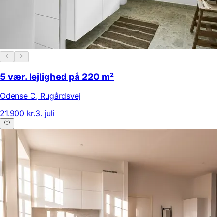
5 vær. lejlighed på 220 m²
Odense C
,
Rugårdsvej
21.900 kr.
3. juli