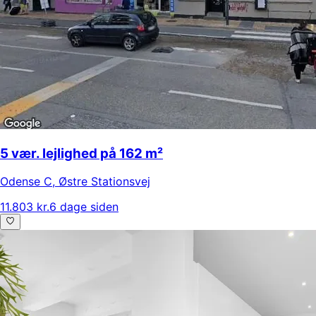
5 vær. lejlighed på 162 m²
Odense C
,
Østre Stationsvej
11.803 kr.
6 dage siden