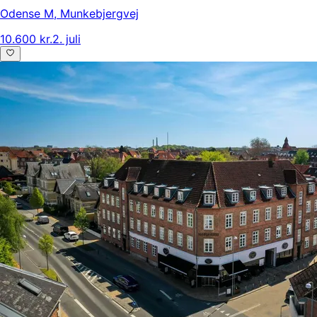
Odense M
,
Munkebjergvej
10.600 kr.
2. juli