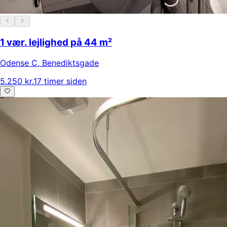
1 vær. lejlighed på 44 m²
Odense C
,
Benediktsgade
5.250 kr.
17 timer siden