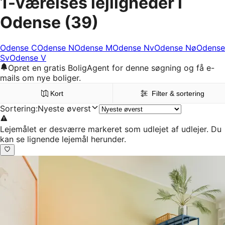
1-værelses lejligheder i
Odense
(39)
Odense C
Odense N
Odense M
Odense Nv
Odense Nø
Odense
Sv
Odense V
Opret en gratis BoligAgent for denne søgning og få e-
mails om nye boliger.
Kort
Filter & sortering
Sortering
:
Nyeste øverst
Lejemålet er desværre markeret som udlejet af udlejer. Du
kan se lignende lejemål herunder.