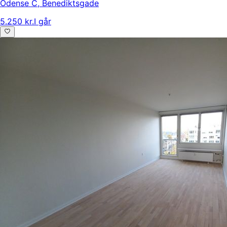
Odense C
,
Benediktsgade
5.250 kr.
I går